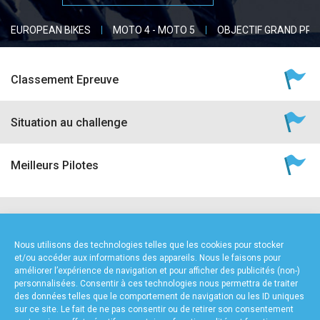
accéder à la billetterie
EUROPEAN BIKES
MOTO 4 - MOTO 5
OBJECTIF GRAND PRI
Classement Epreuve
Situation au challenge
Meilleurs Pilotes
NOS PARTENAIRES
Nous utilisons des technologies telles que les cookies pour stocker
et/ou accéder aux informations des appareils. Nous le faisons pour
améliorer l’expérience de navigation et pour afficher des publicités (non-)
personnalisées. Consentir à ces technologies nous permettra de traiter
des données telles que le comportement de navigation ou les ID uniques
sur ce site. Le fait de ne pas consentir ou de retirer son consentement