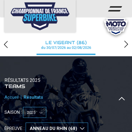
ACCUEIL
CHAMPIONNAT
ACTUS
LE VIGEANT (86)
CALENDRIER
du 30/07/2026 au 02/08/2026
RÉSULTATS
PHOTOS / WEB TV
RÉSULTATS 2025
TEAMS
PARTENAIRES
Accueil
Résultats
PRESSE
SAISON :
PRESSE
ÉPREUVE :