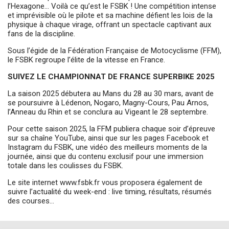
accéder à la billetterie
l’Hexagone… Voilà ce qu’est le FSBK ! Une compétition intense
et imprévisible où le pilote et sa machine défient les lois de la
physique à chaque virage, offrant un spectacle captivant aux
fans de la discipline.
Sous l’égide de la Fédération Française de Motocyclisme (FFM),
le FSBK regroupe l’élite de la vitesse en France.
SUIVEZ LE CHAMPIONNAT DE FRANCE SUPERBIKE 2025
La saison 2025 débutera au Mans du 28 au 30 mars, avant de
se poursuivre à Lédenon, Nogaro, Magny-Cours, Pau Arnos,
l’Anneau du Rhin et se conclura au Vigeant le 28 septembre.
Pour cette saison 2025, la FFM publiera chaque soir d’épreuve
sur sa chaîne YouTube, ainsi que sur les pages Facebook et
Instagram du FSBK, une vidéo des meilleurs moments de la
journée, ainsi que du contenu exclusif pour une immersion
totale dans les coulisses du FSBK.
Le site internet
w
ww.fsbk.fr
vous proposera également de
suivre l’actualité du week-end : live timing, résultats, résumés
des courses…