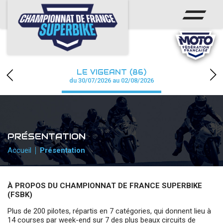
ACCUEIL
CHAMPIONNAT
ACTUS
LE VIGEANT (86)
CALENDRIER
du 30/07/2026 au 02/08/2026
RÉSULTATS
PHOTOS / WEB TV
PRÉSENTATION
PARTENAIRES
Accueil
Présentation
PRESSE
À PROPOS DU CHAMPIONNAT DE FRANCE SUPERBIKE
(FSBK)
Plus de 200 pilotes, répartis en 7 catégories, qui donnent lieu à
PRESSE
14 courses par week-end sur 7 des plus beaux circuits de