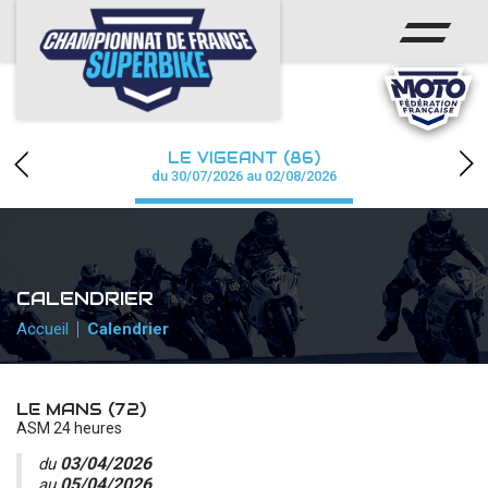
ACCUEIL
CHAMPIONNAT
ACTUS
LE VIGEANT (86)
CALENDRIER
du 30/07/2026 au 02/08/2026
RÉSULTATS
PHOTOS / WEB TV
CALENDRIER
PARTENAIRES
Accueil
Calendrier
PRESSE
LE MANS (72)
ASM 24 heures
03/04/2026
PRESSE
du
05/04/2026
au