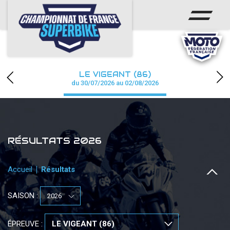
ACCUEIL
CHAMPIONNAT
ACTUS
LE VIGEANT (86)
CALENDRIER
du 30/07/2026 au 02/08/2026
RÉSULTATS
PHOTOS / WEB TV
RÉSULTATS 2026
PARTENAIRES
Accueil
Résultats
PRESSE
SAISON :
PRESSE
ÉPREUVE :