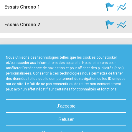
Essais Chrono 1
Essais Chrono 2
NOS PARTENAIRES
Nous utilisons des technologies telles que les cookies pour stocker
et/ou accéder aux informations des appareils. Nous le faisons pour
améliorer l’expérience de navigation et pour afficher des publicités (non-)
personnalisées. Consentir à ces technologies nous permettra de traiter
des données telles que le comportement de navigation ou les ID uniques
sur ce site. Le fait de ne pas consentir ou de retirer son consentement
peut avoir un effet négatif sur certaines fonctionnalités et fonctions.
FOURNISSEURS TECHNIQUES
J'accepte
Refuser
CHARTE DE CONFIDENTIALITÉ
NOUS CONTACTER