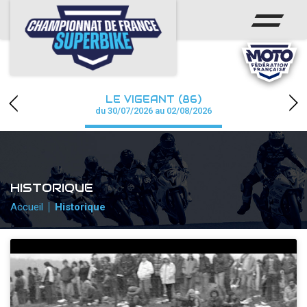
ACCUEIL
CHAMPIONNAT
ACTUS
LE VIGEANT (86)
CALENDRIER
du 30/07/2026 au 02/08/2026
RÉSULTATS
PHOTOS / WEB TV
HISTORIQUE
PARTENAIRES
Accueil
Historique
PRESSE
PRESSE