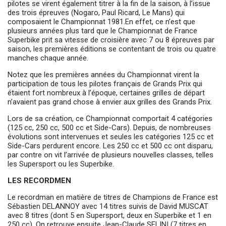
pilotes se virent également titrer à la fin de la saison, à l’issue
des trois épreuves (Nogaro, Paul Ricard, Le Mans) qui
composaient le Championnat 1981.En effet, ce n’est que
plusieurs années plus tard que le Championnat de France
Superbike prit sa vitesse de croisière avec 7 ou 8 épreuves par
saison, les premières éditions se contentant de trois ou quatre
manches chaque année.
Notez que les premières années du Championnat virent la
participation de tous les pilotes français de Grands Prix qui
étaient fort nombreux à l’époque, certaines grilles de départ
n’avaient pas grand chose à envier aux grilles des Grands Prix.
Lors de sa création, ce Championnat comportait 4 catégories
(125 cc, 250 cc, 500 cc et Side-Cars). Depuis, de nombreuses
évolutions sont intervenues et seules les catégories 125 cc et
Side-Cars perdurent encore. Les 250 cc et 500 cc ont disparu,
par contre on vit l’arrivée de plusieurs nouvelles classes, telles
les Supersport ou les Superbike.
LES RECORDMEN
Le recordman en matière de titres de Champions de France est
Sébastien DELANNOY avec 14 titres suivis de David MUSCAT
avec 8 titres (dont 5 en Supersport, deux en Superbike et 1 en
250 cc). On retrouve ensuite Jean-Claude SELINI (7 titres en