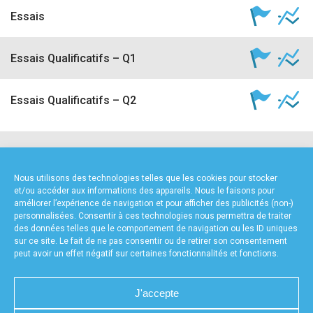
Essais
Essais Qualificatifs – Q1
Essais Qualificatifs – Q2
NOS PARTENAIRES
Nous utilisons des technologies telles que les cookies pour stocker
et/ou accéder aux informations des appareils. Nous le faisons pour
améliorer l’expérience de navigation et pour afficher des publicités (non-)
personnalisées. Consentir à ces technologies nous permettra de traiter
des données telles que le comportement de navigation ou les ID uniques
sur ce site. Le fait de ne pas consentir ou de retirer son consentement
peut avoir un effet négatif sur certaines fonctionnalités et fonctions.
FOURNISSEURS TECHNIQUES
J'accepte