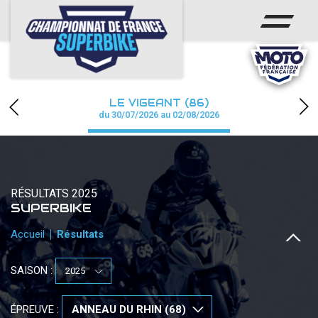
ACCUEIL
CHAMPIONNAT
ACTUS
LE VIGEANT (86)
CALENDRIER
du 30/07/2026 au 02/08/2026
RÉSULTATS
PHOTOS / WEB TV
RÉSULTATS 2025
SUPERBIKE
PARTENAIRES
Accueil
Résultats
PRESSE
SAISON :
PRESSE
ÉPREUVE :