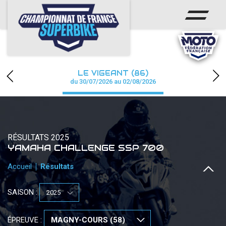
ACCUEIL
CHAMPIONNAT
ACTUS
LE VIGEANT (86)
CALENDRIER
du 30/07/2026 au 02/08/2026
RÉSULTATS
PHOTOS / WEB TV
RÉSULTATS 2025
YAMAHA CHALLENGE SSP 700
PARTENAIRES
Accueil
Résultats
PRESSE
SAISON :
PRESSE
ÉPREUVE :