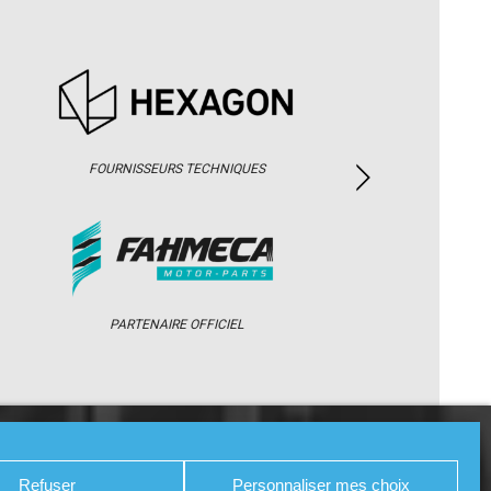
FOURNISSEURS TECHNIQUES
PARTENAIRE OFFICIEL
/ WEB TV
PARTENAIRES
PRESSE
Refuser
Personnaliser mes choix