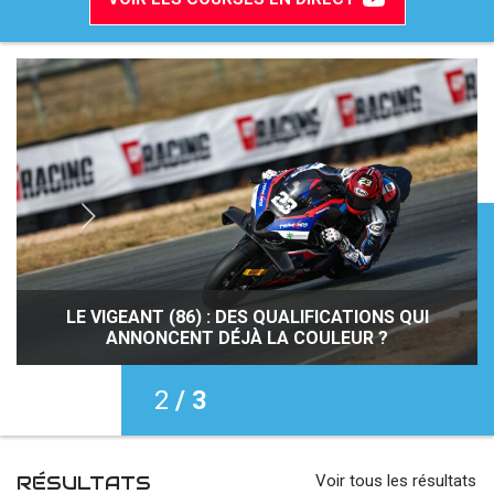
accéder à la billetterie
APPEL D’OFFRES : COORDINATION ET PROMOTION
LE VIGEANT (86) : DES QUALIFICATIONS QUI
LE VIGEANT (86) : ENCORE UN WEEK-END
DU CHAMPIONNAT DE FRANCE SUPERBIKE
HALETANT AVEC DES PREMIERS TITRES
ANNONCENT DÉJÀ LA COULEUR ?
2
/ 3
RÉSULTATS
Voir tous les résultats