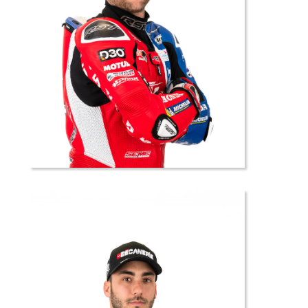
5 //
Alan
TECHER