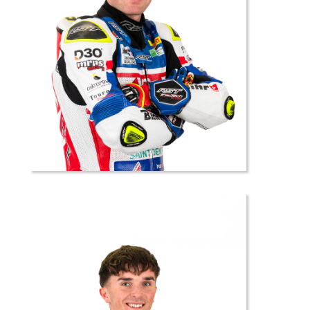
42 //
Noan
VASTA