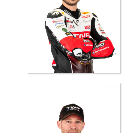
24 //
Matthieu
GREGORIO