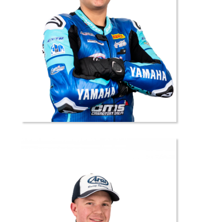
36 //
Tony
GUERRERO