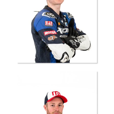
69 //
Enzo
DAHMANI