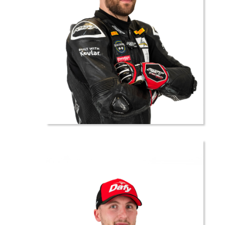
48 //
Kevin
JACOB