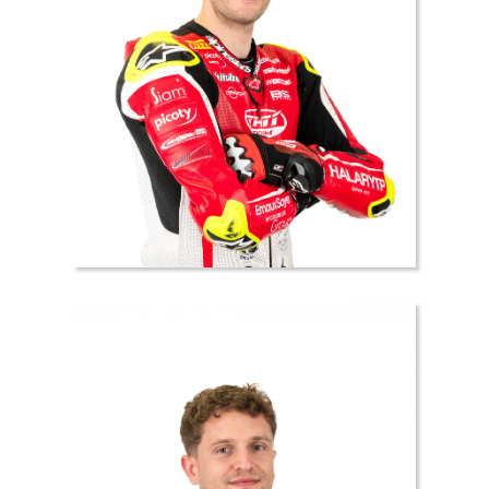
19 //
Paul
DUFOUR