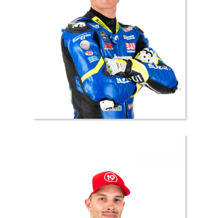
10 //
Romeo
MICHAUD