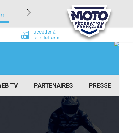
NEVERS MAGNY-COURS (58)
026
du 24/09/2026 au 27/09/2026
accéder à
la billetterie
WEB TV
PARTENAIRES
PRESSE