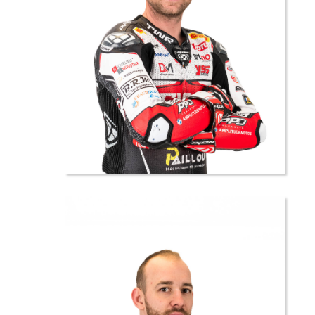
38 //
Gregory
LEBLANC