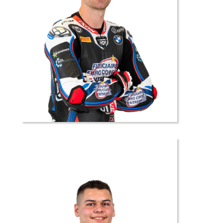
23 //
Christophe
PONSSON