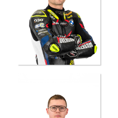
28 //
Joseph
FORAY