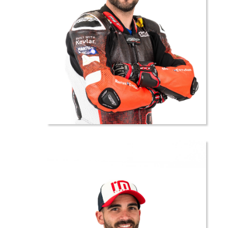
9 //
Ludovic
HAUSER