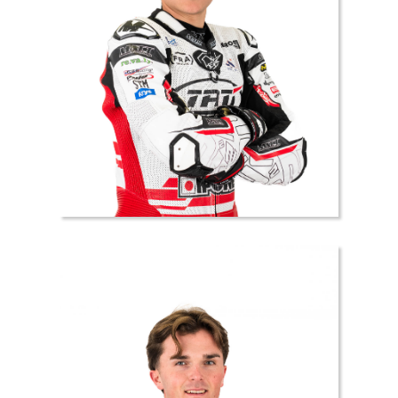
2 //
Florent
DA
CUNHA