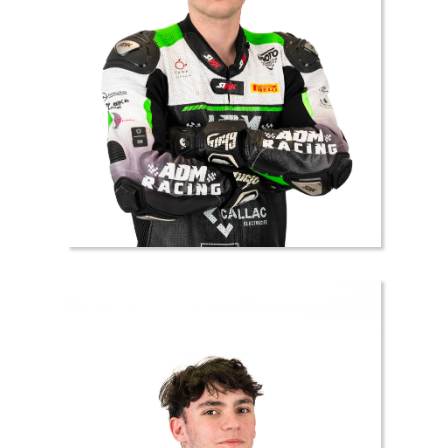
41 //
Damien
MARMION