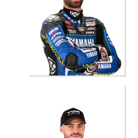
14 //
Enzo
DE LA
VEGA