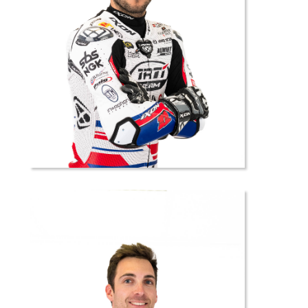
11 //
Hugo
CLERE