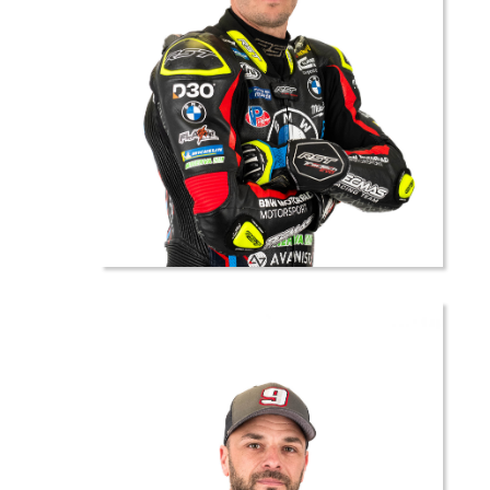
1 //
Kenny
FORAY