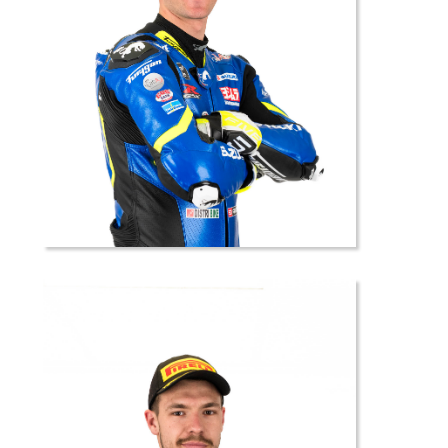
72 //
Mathias
MICHAUD