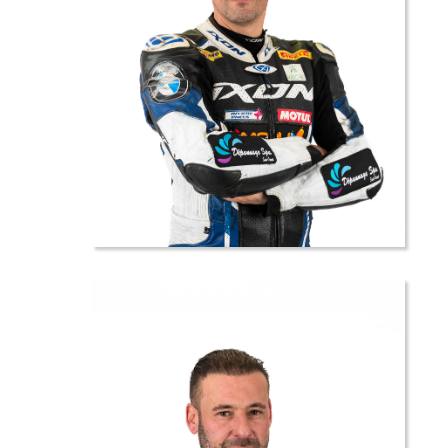
32 //
Cyril
BRUNET
LUGARDON