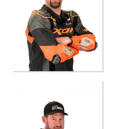
37 //
Damien
FAHY