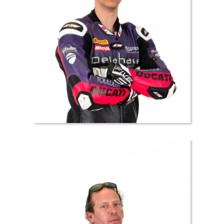
24 //
Francesco
SABELLICO