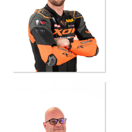
13 //
Bryan
CHUAT