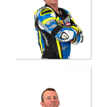
34 //
Jean-
François
RIVIER