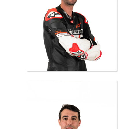
23 //
Mickael
ROUSSILLE