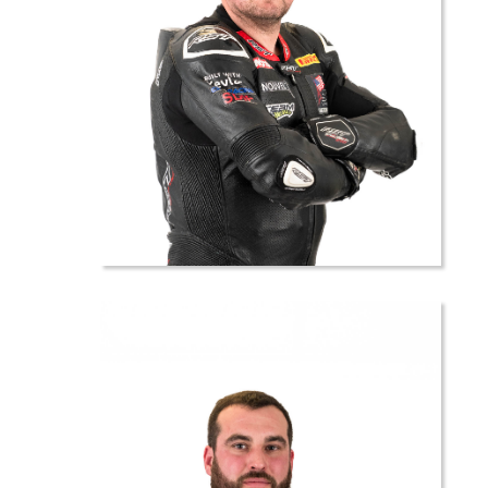
7 //
Eric
DUBRAY