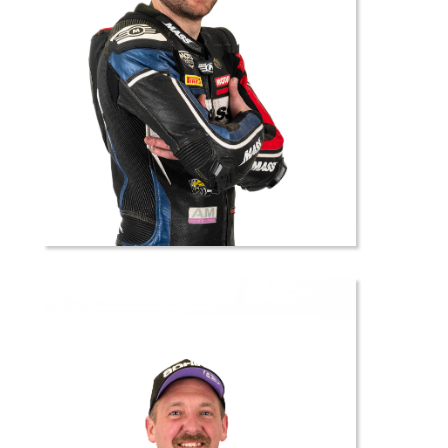
29 //
Baptiste
PICOT