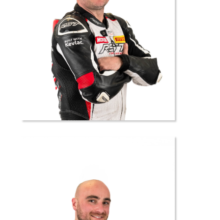
20 //
Sebastien
LE
MOIGNE