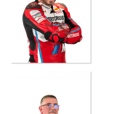
54 //
Kevin
JOOS