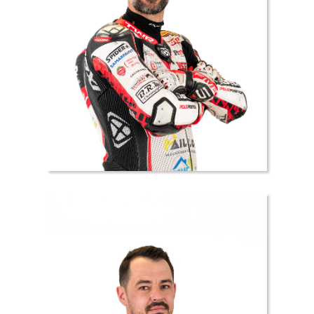
10 //
Maxime
DEBEURY