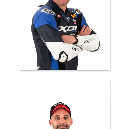
5 //
Olivier
LOUAULT