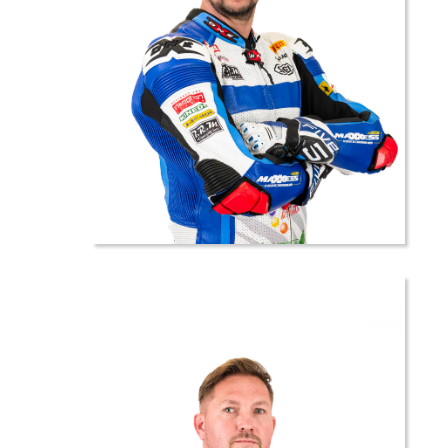
1 //
Julien
BRUN