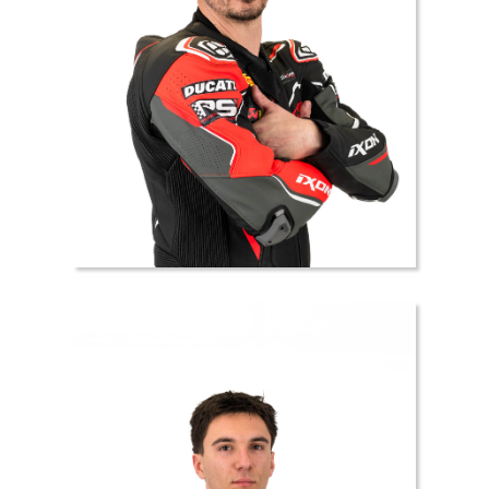
18 //
Anthony
ZERBINI