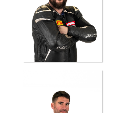
14 //
Adrien
BONHOMME