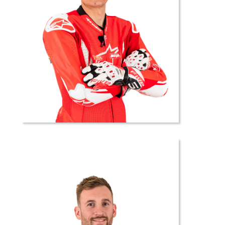
6 //
Teddy
POURCHIER