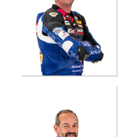
46 //
Mickael
LENEVEU