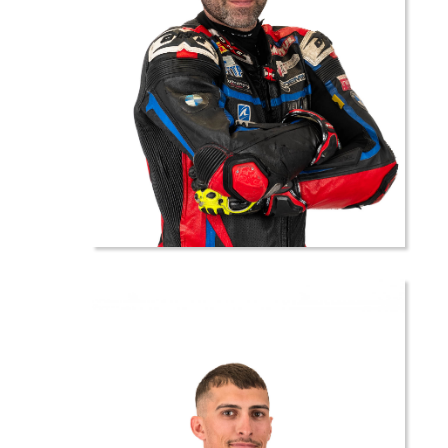
38 //
David
HENRIQUES