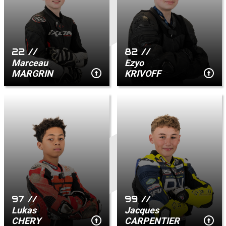
22 //
82 //
Marceau
Ezyo
MARGRIN
KRIVOFF
97 //
99 //
Lukas
Jacques
CHERY
CARPENTIER