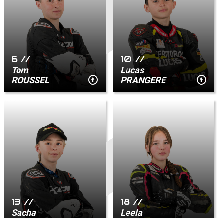
accéder à la billetterie
6 //
10 //
Tom
Lucas
ROUSSEL
PRANGERE
13 //
18 //
Sacha
Leela