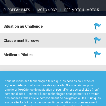
accéder à la billetterie
EUROPEAN BIKES
MOTO 4 OGP
PRÉ-MOTO 4 - MOTO 5
Situation au Challenge
Classement Epreuve
Meilleurs Pilotes
NOS PARTENAIRES
Nous utilisons des technologies telles que les cookies pour stocker
et/ou accéder aux informations des appareils. Nous le faisons pour
améliorer l’expérience de navigation et pour afficher des publicités (non-)
personnalisées. Consentir à ces technologies nous permettra de traiter
des données telles que le comportement de navigation ou les ID uniques
sur ce site. Le fait de ne pas consentir ou de retirer son consentement