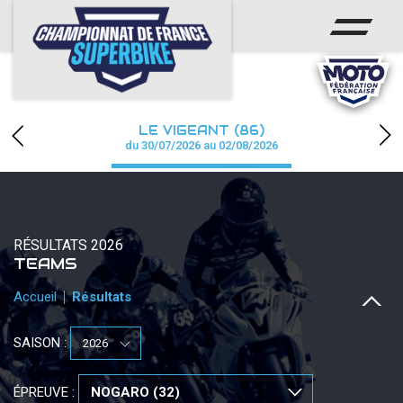
ACCUEIL
CHAMPIONNAT
ACTUS
LE VIGEANT (86)
CALENDRIER
du 30/07/2026 au 02/08/2026
RÉSULTATS
PHOTOS / WEB TV
RÉSULTATS 2026
TEAMS
PARTENAIRES
Accueil
Résultats
PRESSE
SAISON :
PRESSE
ÉPREUVE :