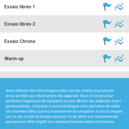
Essais libres 1
Essais libres 2
Essais Chrono
Warm-up
NOS PARTENAIRES
Nous utilisons des technologies telles que les cookies pour stocker
et/ou accéder aux informations des appareils. Nous le faisons pour
améliorer l’expérience de navigation et pour afficher des publicités (non-)
personnalisées. Consentir à ces technologies nous permettra de traiter
des données telles que le comportement de navigation ou les ID uniques
sur ce site. Le fait de ne pas consentir ou de retirer son consentement
peut avoir un effet négatif sur certaines fonctionnalités et fonctions.
FOURNISSEURS TECHNIQUES