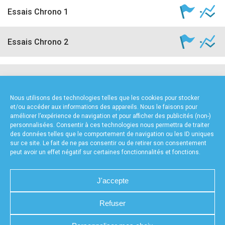
Essais Chrono 1
Essais Chrono 2
NOS PARTENAIRES
Nous utilisons des technologies telles que les cookies pour stocker
et/ou accéder aux informations des appareils. Nous le faisons pour
améliorer l’expérience de navigation et pour afficher des publicités (non-)
personnalisées. Consentir à ces technologies nous permettra de traiter
des données telles que le comportement de navigation ou les ID uniques
sur ce site. Le fait de ne pas consentir ou de retirer son consentement
peut avoir un effet négatif sur certaines fonctionnalités et fonctions.
FOURNISSEURS TECHNIQUES
J'accepte
Refuser
CHARTE DE CONFIDENTIALITÉ
NOUS CONTACTER