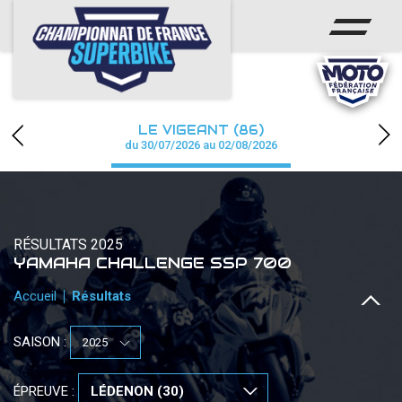
ACCUEIL
CHAMPIONNAT
ACTUS
LE VIGEANT (86)
CALENDRIER
du 30/07/2026 au 02/08/2026
RÉSULTATS
PHOTOS / WEB TV
RÉSULTATS 2025
YAMAHA CHALLENGE SSP 700
PARTENAIRES
Accueil
Résultats
PRESSE
SAISON :
PRESSE
ÉPREUVE :