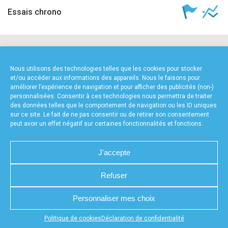
Essais chrono
NOS PARTENAIRES
Nous utilisons des technologies telles que les cookies pour stocker
et/ou accéder aux informations des appareils. Nous le faisons pour
améliorer l’expérience de navigation et pour afficher des publicités (non-)
personnalisées. Consentir à ces technologies nous permettra de traiter
des données telles que le comportement de navigation ou les ID uniques
sur ce site. Le fait de ne pas consentir ou de retirer son consentement
peut avoir un effet négatif sur certaines fonctionnalités et fonctions.
FOURNISSEURS TECHNIQUES
J'accepte
Refuser
CHARTE DE CONFIDENTIALITÉ
NOUS CONTACTER
Personnaliser mes choix
MENTIONS LÉGALES
RÉALISÉ PAR L’AGENCE WEB A3WEB
POLITIQUE DE COOKIES (UE)
DÉCLARATION DE CONFIDENTIALITÉ (UE)
Appuyez sur le bouton partager en bas de votre
Politique de cookies
Déclaration de confidentialité
navigateur, puis sur "Sur l'écran d'accueil" pour obtenir le