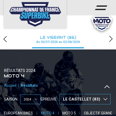
ACCUEIL
CHAMPIONNAT
ACTUS
LE VIGEANT (86)
CALENDRIER
du 30/07/2026 au 02/08/2026
RÉSULTATS
PHOTOS / WEB TV
RÉSULTATS 2024
MOTO 4
PARTENAIRES
Accueil
Résultats
PRESSE
SAISON :
ÉPREUVE :
PRESSE
EUROPEAN BIKES
MOTO 4
MOTO 5
OBJECTIF GRAND P