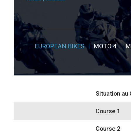
EUROPEAN BIKES
MOTO 4
M
Situation au
Course 1
Course 2