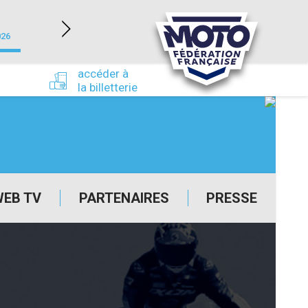
NEVERS MAGNY-COURS (58)
026
du 24/09/2026 au 27/09/2026
accéder à
la billetterie
WEB TV
PARTENAIRES
PRESSE