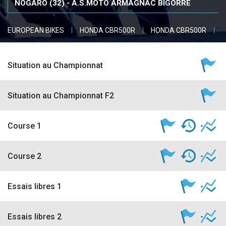
accéder à la billetterie
EUROPEAN BIKES
HONDA CBR500R
HONDA CBR500R
O
Situation au Championnat
Situation au Championnat F2
Course 1
Course 2
Essais libres 1
Essais libres 2