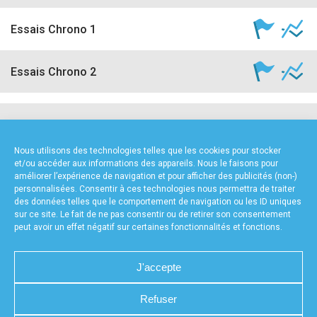
Essais Chrono 1
Essais Chrono 2
NOS PARTENAIRES
Nous utilisons des technologies telles que les cookies pour stocker
et/ou accéder aux informations des appareils. Nous le faisons pour
améliorer l’expérience de navigation et pour afficher des publicités (non-)
personnalisées. Consentir à ces technologies nous permettra de traiter
des données telles que le comportement de navigation ou les ID uniques
sur ce site. Le fait de ne pas consentir ou de retirer son consentement
peut avoir un effet négatif sur certaines fonctionnalités et fonctions.
FOURNISSEURS TECHNIQUES
J'accepte
Refuser