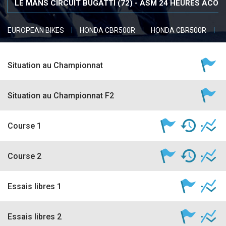
accéder à la billetterie
EUROPEAN BIKES
HONDA CBR500R
HONDA CBR500R
O
Situation au Championnat
Situation au Championnat F2
Course 1
Course 2
Essais libres 1
Essais libres 2