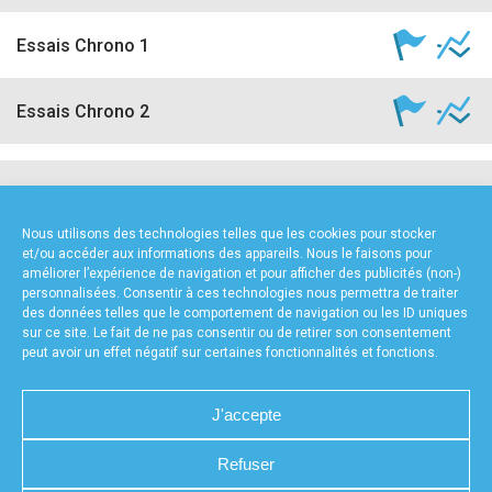
Essais Chrono 1
Essais Chrono 2
NOS PARTENAIRES
Nous utilisons des technologies telles que les cookies pour stocker
et/ou accéder aux informations des appareils. Nous le faisons pour
améliorer l’expérience de navigation et pour afficher des publicités (non-)
personnalisées. Consentir à ces technologies nous permettra de traiter
des données telles que le comportement de navigation ou les ID uniques
sur ce site. Le fait de ne pas consentir ou de retirer son consentement
peut avoir un effet négatif sur certaines fonctionnalités et fonctions.
FOURNISSEURS TECHNIQUES
J'accepte
Refuser