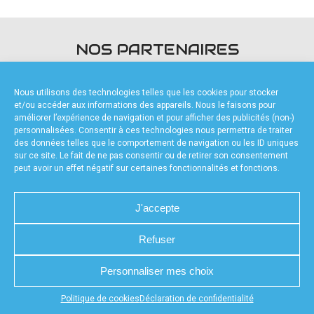
accéder à la billetterie
NOS PARTENAIRES
Nous utilisons des technologies telles que les cookies pour stocker
et/ou accéder aux informations des appareils. Nous le faisons pour
améliorer l’expérience de navigation et pour afficher des publicités (non-)
personnalisées. Consentir à ces technologies nous permettra de traiter
des données telles que le comportement de navigation ou les ID uniques
FOURNISSEURS TECHNIQUES
sur ce site. Le fait de ne pas consentir ou de retirer son consentement
peut avoir un effet négatif sur certaines fonctionnalités et fonctions.
J'accepte
Refuser
CHARTE DE CONFIDENTIALITÉ
NOUS CONTACTER
MENTIONS LÉGALES
RÉALISÉ PAR L’AGENCE WEB A3WEB
POLITIQUE DE COOKIES (UE)
DÉCLARATION DE CONFIDENTIALITÉ (UE)
Personnaliser mes choix
Appuyez sur le bouton partager en bas de votre
Politique de cookies
Déclaration de confidentialité
navigateur, puis sur "Sur l'écran d'accueil" pour obtenir le