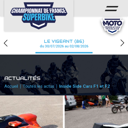
ACCUEIL
CHAMPIONNAT
ACTUS
LE VIGEANT (86)
CALENDRIER
du 30/07/2026 au 02/08/2026
RÉSULTATS
PHOTOS / WEB TV
ACTUALITÉS
PARTENAIRES
Accueil
Toutes les actus
Inside Side Cars F1 et F2
PRESSE
PRESSE