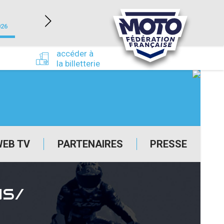
NEVERS MAGNY-COURS (58)
026
du 24/09/2026 au 27/09/2026
accéder à
la billetterie
WEB TV
PARTENAIRES
PRESSE
US/