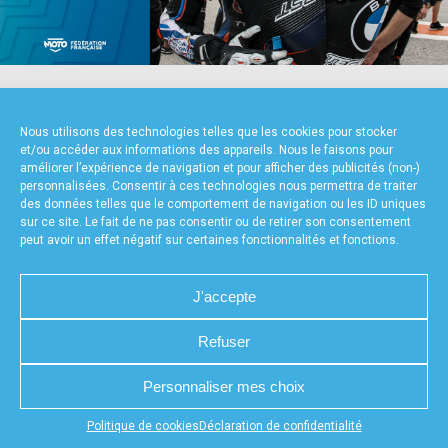
accéder à la billetterie
NOS PARTENAIRES
Nous utilisons des technologies telles que les cookies pour stocker
et/ou accéder aux informations des appareils. Nous le faisons pour
améliorer l’expérience de navigation et pour afficher des publicités (non-)
personnalisées. Consentir à ces technologies nous permettra de traiter
des données telles que le comportement de navigation ou les ID uniques
sur ce site. Le fait de ne pas consentir ou de retirer son consentement
peut avoir un effet négatif sur certaines fonctionnalités et fonctions.
FOURNISSEURS TECHNIQUES
J'accepte
Refuser
CHARTE DE CONFIDENTIALITÉ
NOUS CONTACTER
Personnaliser mes choix
MENTIONS LÉGALES
RÉALISÉ PAR L’AGENCE WEB A3WEB
POLITIQUE DE COOKIES (UE)
DÉCLARATION DE CONFIDENTIALITÉ (UE)
Appuyez sur le bouton partager en bas de votre
Politique de cookies
Déclaration de confidentialité
navigateur, puis sur "Sur l'écran d'accueil" pour obtenir le