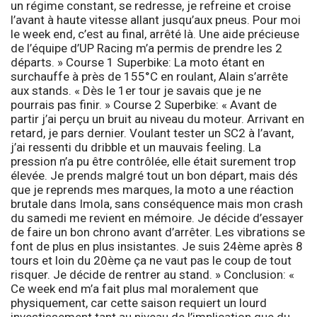
un régime constant, se redresse, je refreine et croise
l’avant à haute vitesse allant jusqu’aux pneus. Pour moi
le week end, c’est au final, arrêté là. Une aide précieuse
de l’équipe d’UP Racing m’a permis de prendre les 2
départs. »
Course 1 Superbike:
La moto étant en
surchauffe à près de 155°C en roulant, Alain s’arrête
aux stands. « Dès le 1er tour je savais que je ne
pourrais pas finir. »
Course 2 Superbike:
« Avant de
partir j’ai perçu un bruit au niveau du moteur. Arrivant en
retard, je pars dernier. Voulant tester un SC2 à l’avant,
j’ai ressenti du dribble et un mauvais feeling. La
pression n’a pu être contrôlée, elle était surement trop
élevée. Je prends malgré tout un bon départ, mais dés
que je reprends mes marques, la moto a une réaction
brutale dans Imola, sans conséquence mais mon crash
du samedi me revient en mémoire. Je décide d’essayer
de faire un bon chrono avant d’arrêter. Les vibrations se
font de plus en plus insistantes. Je suis 24ème après 8
tours et loin du 20ème ça ne vaut pas le coup de tout
risquer. Je décide de rentrer au stand. »
Conclusion:
«
Ce week end m’a fait plus mal moralement que
physiquement, car cette saison requiert un lourd
investissement tant au niveau de l’implication que du