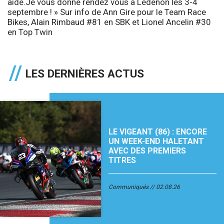
aidé.Je vous donne rendez vous à Lédenon les 3-4
septembre ! » Sur info de
Ann Gire
pour le
Team Race
Bikes
,
Alain Rimbaud
#81 en SBK et
Lionel Ancelin
#30
en Top Twin
LES DERNIÈRES ACTUS
LE VIGEANT (86) : ENCORE
UN WEEK-END HALETANT
AVEC DES PREMIERS
TITRES
Communiqués
02.08.26