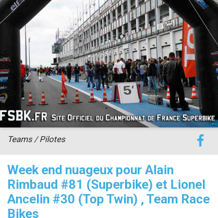
accéder à la billetterie
Teams / Pilotes
Week end nuageux pour Alain
Rimbaud #81 (Superbike) et Lionel
Ancelin #30 (Top Twin) , Team Race
Bikes