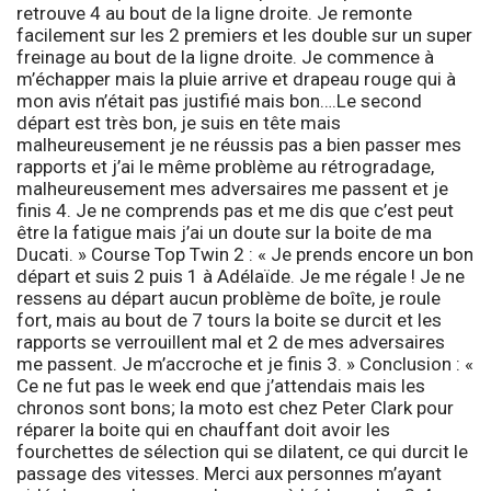
retrouve 4 au bout de la ligne droite. Je remonte
facilement sur les 2 premiers et les double sur un super
freinage au bout de la ligne droite. Je commence à
m’échapper mais la pluie arrive et drapeau rouge qui à
mon avis n’était pas justifié mais bon….Le second
départ est très bon, je suis en tête mais
malheureusement je ne réussis pas a bien passer mes
rapports et j’ai le même problème au rétrogradage,
malheureusement mes adversaires me passent et je
finis 4. Je ne comprends pas et me dis que c’est peut
être la fatigue mais j’ai un doute sur la boite de ma
Ducati. »
Course Top Twin 2 :
« Je prends encore un bon
départ et suis 2 puis 1 à Adélaïde. Je me régale ! Je ne
ressens au départ aucun problème de boîte, je roule
fort, mais au bout de 7 tours la boite se durcit et les
rapports se verrouillent mal et 2 de mes adversaires
me passent. Je m’accroche et je finis 3. »
Conclusion :
«
Ce ne fut pas le week end que j’attendais mais les
chronos sont bons; la moto est chez Peter Clark pour
réparer la boite qui en chauffant doit avoir les
fourchettes de sélection qui se dilatent, ce qui durcit le
passage des vitesses. Merci aux personnes m’ayant