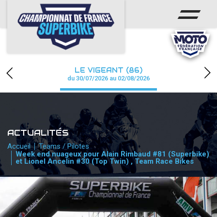
ACCUEIL
CHAMPIONNAT
ACTUS
LE VIGEANT (86)
CALENDRIER
du 30/07/2026 au 02/08/2026
RÉSULTATS
PHOTOS / WEB TV
ACTUALITÉS
PARTENAIRES
Accueil
Teams / Pilotes
Week end nuageux pour Alain Rimbaud #81 (Superbike)
et Lionel Ancelin #30 (Top Twin) , Team Race Bikes
PRESSE
PRESSE