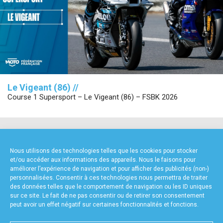
Le Vigeant (86) //
Course 1 Supersport – Le Vigeant (86) – FSBK 2026
NOS PARTENAIRES
Nous utilisons des technologies telles que les cookies pour stocker
et/ou accéder aux informations des appareils. Nous le faisons pour
améliorer l’expérience de navigation et pour afficher des publicités (non-)
personnalisées. Consentir à ces technologies nous permettra de traiter
des données telles que le comportement de navigation ou les ID uniques
sur ce site. Le fait de ne pas consentir ou de retirer son consentement
peut avoir un effet négatif sur certaines fonctionnalités et fonctions.
FOURNISSEURS TECHNIQUES