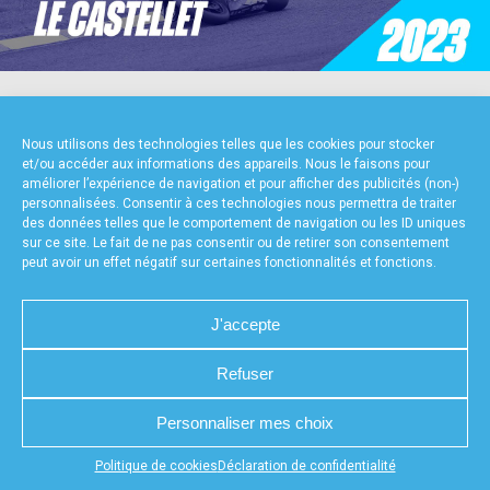
accéder à la billetterie
NOS PARTENAIRES
Nous utilisons des technologies telles que les cookies pour stocker
et/ou accéder aux informations des appareils. Nous le faisons pour
améliorer l’expérience de navigation et pour afficher des publicités (non-)
personnalisées. Consentir à ces technologies nous permettra de traiter
des données telles que le comportement de navigation ou les ID uniques
sur ce site. Le fait de ne pas consentir ou de retirer son consentement
peut avoir un effet négatif sur certaines fonctionnalités et fonctions.
FOURNISSEURS TECHNIQUES
J'accepte
Refuser
CHARTE DE CONFIDENTIALITÉ
NOUS CONTACTER
Personnaliser mes choix
MENTIONS LÉGALES
RÉALISÉ PAR L’AGENCE WEB A3WEB
POLITIQUE DE COOKIES (UE)
DÉCLARATION DE CONFIDENTIALITÉ (UE)
Appuyez sur le bouton partager en bas de votre
Politique de cookies
Déclaration de confidentialité
navigateur, puis sur "Sur l'écran d'accueil" pour obtenir le