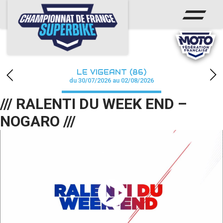
ACCUEIL
CHAMPIONNAT
ACTUS
LE VIGEANT (86)
CALENDRIER
du 30/07/2026 au 02/08/2026
/// RALENTI DU WEEK END –
RÉSULTATS
NOGARO ///
PHOTOS / WEB TV
PARTENAIRES
PRESSE
PRESSE