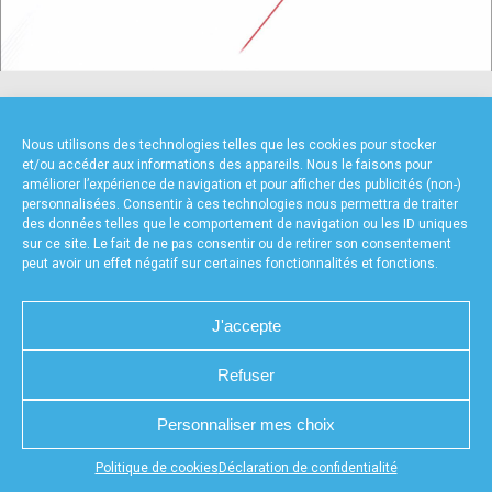
accéder à la billetterie
NOS PARTENAIRES
Nous utilisons des technologies telles que les cookies pour stocker
et/ou accéder aux informations des appareils. Nous le faisons pour
améliorer l’expérience de navigation et pour afficher des publicités (non-)
personnalisées. Consentir à ces technologies nous permettra de traiter
des données telles que le comportement de navigation ou les ID uniques
sur ce site. Le fait de ne pas consentir ou de retirer son consentement
peut avoir un effet négatif sur certaines fonctionnalités et fonctions.
FOURNISSEURS TECHNIQUES
J'accepte
Refuser
CHARTE DE CONFIDENTIALITÉ
NOUS CONTACTER
Personnaliser mes choix
MENTIONS LÉGALES
RÉALISÉ PAR L’AGENCE WEB A3WEB
POLITIQUE DE COOKIES (UE)
DÉCLARATION DE CONFIDENTIALITÉ (UE)
Appuyez sur le bouton partager en bas de votre
Politique de cookies
Déclaration de confidentialité
navigateur, puis sur "Sur l'écran d'accueil" pour obtenir le