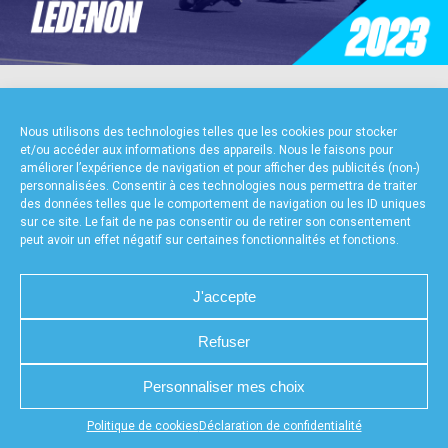
accéder à la billetterie
NOS PARTENAIRES
Nous utilisons des technologies telles que les cookies pour stocker
et/ou accéder aux informations des appareils. Nous le faisons pour
améliorer l’expérience de navigation et pour afficher des publicités (non-)
personnalisées. Consentir à ces technologies nous permettra de traiter
des données telles que le comportement de navigation ou les ID uniques
sur ce site. Le fait de ne pas consentir ou de retirer son consentement
peut avoir un effet négatif sur certaines fonctionnalités et fonctions.
FOURNISSEURS TECHNIQUES
J'accepte
Refuser
CHARTE DE CONFIDENTIALITÉ
NOUS CONTACTER
Personnaliser mes choix
MENTIONS LÉGALES
RÉALISÉ PAR L’AGENCE WEB A3WEB
POLITIQUE DE COOKIES (UE)
DÉCLARATION DE CONFIDENTIALITÉ (UE)
Appuyez sur le bouton partager en bas de votre
Politique de cookies
Déclaration de confidentialité
navigateur, puis sur "Sur l'écran d'accueil" pour obtenir le