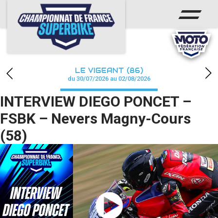
ACCUEIL
CHAMPIONNAT
ACTUS
LE VIGEANT (86)
CALENDRIER
du 30/07/2026 au 02/08/2026
INTERVIEW DIEGO PONCET –
RÉSULTATS
FSBK – Nevers Magny-Cours
PHOTOS / WEB TV
(58)
PARTENAIRES
PRESSE
PRESSE