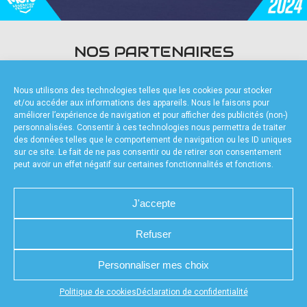
accéder à la billetterie
NOS PARTENAIRES
Nous utilisons des technologies telles que les cookies pour stocker
et/ou accéder aux informations des appareils. Nous le faisons pour
améliorer l’expérience de navigation et pour afficher des publicités (non-)
personnalisées. Consentir à ces technologies nous permettra de traiter
des données telles que le comportement de navigation ou les ID uniques
FOURNISSEURS TECHNIQUES
sur ce site. Le fait de ne pas consentir ou de retirer son consentement
peut avoir un effet négatif sur certaines fonctionnalités et fonctions.
J'accepte
Refuser
CHARTE DE CONFIDENTIALITÉ
NOUS CONTACTER
MENTIONS LÉGALES
RÉALISÉ PAR L’AGENCE WEB A3WEB
POLITIQUE DE COOKIES (UE)
DÉCLARATION DE CONFIDENTIALITÉ (UE)
Personnaliser mes choix
Appuyez sur le bouton partager en bas de votre
Politique de cookies
Déclaration de confidentialité
navigateur, puis sur "Sur l'écran d'accueil" pour obtenir le