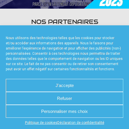
accéder à la billetterie
NOS PARTENAIRES
Nous utilisons des technologies telles que les cookies pour stocker
et/ou accéder aux informations des appareils. Nous le faisons pour
améliorer l’expérience de navigation et pour afficher des publicités (non-)
personnalisées. Consentir à ces technologies nous permettra de traiter
des données telles que le comportement de navigation ou les ID uniques
FOURNISSEURS TECHNIQUES
sur ce site. Le fait de ne pas consentir ou de retirer son consentement
peut avoir un effet négatif sur certaines fonctionnalités et fonctions.
J'accepte
Refuser
CHARTE DE CONFIDENTIALITÉ
NOUS CONTACTER
MENTIONS LÉGALES
RÉALISÉ PAR L’AGENCE WEB A3WEB
POLITIQUE DE COOKIES (UE)
DÉCLARATION DE CONFIDENTIALITÉ (UE)
Personnaliser mes choix
Appuyez sur le bouton partager en bas de votre
Politique de cookies
Déclaration de confidentialité
navigateur, puis sur "Sur l'écran d'accueil" pour obtenir le