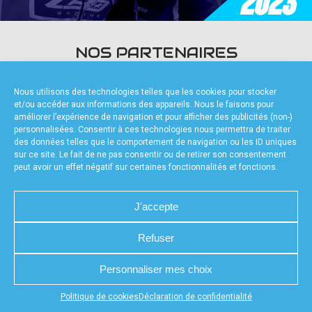
accéder à la billetterie
NOS PARTENAIRES
Nous utilisons des technologies telles que les cookies pour stocker
et/ou accéder aux informations des appareils. Nous le faisons pour
améliorer l’expérience de navigation et pour afficher des publicités (non-)
personnalisées. Consentir à ces technologies nous permettra de traiter
des données telles que le comportement de navigation ou les ID uniques
FOURNISSEURS TECHNIQUES
sur ce site. Le fait de ne pas consentir ou de retirer son consentement
peut avoir un effet négatif sur certaines fonctionnalités et fonctions.
J'accepte
Refuser
CHARTE DE CONFIDENTIALITÉ
NOUS CONTACTER
MENTIONS LÉGALES
RÉALISÉ PAR L’AGENCE WEB A3WEB
POLITIQUE DE COOKIES (UE)
DÉCLARATION DE CONFIDENTIALITÉ (UE)
Personnaliser mes choix
Appuyez sur le bouton partager en bas de votre
Politique de cookies
Déclaration de confidentialité
navigateur, puis sur "Sur l'écran d'accueil" pour obtenir le