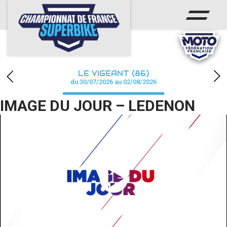
ACCUEIL
CHAMPIONNAT
ACTUS
LE VIGEANT (86)
CALENDRIER
du 30/07/2026 au 02/08/2026
IMAGE DU JOUR – LEDENON
RÉSULTATS
PHOTOS / WEB TV
PARTENAIRES
PRESSE
PRESSE