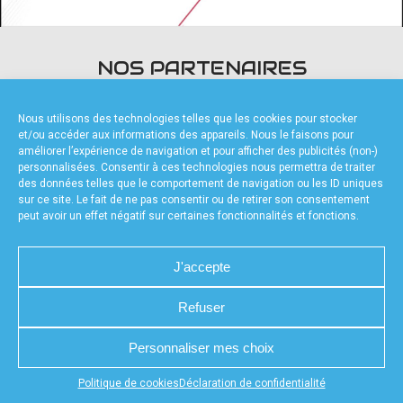
accéder à la billetterie
NOS PARTENAIRES
Nous utilisons des technologies telles que les cookies pour stocker
et/ou accéder aux informations des appareils. Nous le faisons pour
améliorer l’expérience de navigation et pour afficher des publicités (non-)
personnalisées. Consentir à ces technologies nous permettra de traiter
des données telles que le comportement de navigation ou les ID uniques
FOURNISSEURS TECHNIQUES
sur ce site. Le fait de ne pas consentir ou de retirer son consentement
peut avoir un effet négatif sur certaines fonctionnalités et fonctions.
J'accepte
Refuser
CHARTE DE CONFIDENTIALITÉ
NOUS CONTACTER
MENTIONS LÉGALES
RÉALISÉ PAR L’AGENCE WEB A3WEB
POLITIQUE DE COOKIES (UE)
DÉCLARATION DE CONFIDENTIALITÉ (UE)
Personnaliser mes choix
Appuyez sur le bouton partager en bas de votre
Politique de cookies
Déclaration de confidentialité
navigateur, puis sur "Sur l'écran d'accueil" pour obtenir le