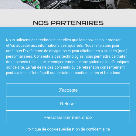
accéder à la billetterie
NOS PARTENAIRES
Nous utilisons des technologies telles que les cookies pour stocker
et/ou accéder aux informations des appareils. Nous le faisons pour
améliorer l’expérience de navigation et pour afficher des publicités (non-)
personnalisées. Consentir à ces technologies nous permettra de traiter
des données telles que le comportement de navigation ou les ID uniques
FOURNISSEURS TECHNIQUES
sur ce site. Le fait de ne pas consentir ou de retirer son consentement
peut avoir un effet négatif sur certaines fonctionnalités et fonctions.
J'accepte
Refuser
CHARTE DE CONFIDENTIALITÉ
NOUS CONTACTER
MENTIONS LÉGALES
RÉALISÉ PAR L’AGENCE WEB A3WEB
POLITIQUE DE COOKIES (UE)
DÉCLARATION DE CONFIDENTIALITÉ (UE)
Personnaliser mes choix
Appuyez sur le bouton partager en bas de votre
Politique de cookies
Déclaration de confidentialité
navigateur, puis sur "Sur l'écran d'accueil" pour obtenir le