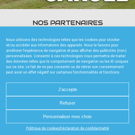
accéder à la billetterie
NOS PARTENAIRES
Nous utilisons des technologies telles que les cookies pour stocker
et/ou accéder aux informations des appareils. Nous le faisons pour
améliorer l’expérience de navigation et pour afficher des publicités (non-)
personnalisées. Consentir à ces technologies nous permettra de traiter
des données telles que le comportement de navigation ou les ID uniques
FOURNISSEURS TECHNIQUES
sur ce site. Le fait de ne pas consentir ou de retirer son consentement
peut avoir un effet négatif sur certaines fonctionnalités et fonctions.
J'accepte
Refuser
CHARTE DE CONFIDENTIALITÉ
NOUS CONTACTER
MENTIONS LÉGALES
RÉALISÉ PAR L’AGENCE WEB A3WEB
POLITIQUE DE COOKIES (UE)
DÉCLARATION DE CONFIDENTIALITÉ (UE)
Personnaliser mes choix
Appuyez sur le bouton partager en bas de votre
Politique de cookies
Déclaration de confidentialité
navigateur, puis sur "Sur l'écran d'accueil" pour obtenir le