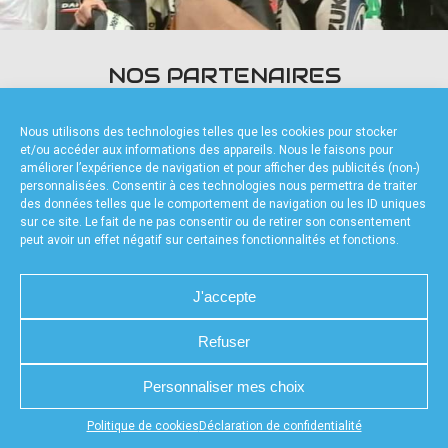
accéder à la billetterie
NOS PARTENAIRES
Nous utilisons des technologies telles que les cookies pour stocker
et/ou accéder aux informations des appareils. Nous le faisons pour
améliorer l’expérience de navigation et pour afficher des publicités (non-)
personnalisées. Consentir à ces technologies nous permettra de traiter
des données telles que le comportement de navigation ou les ID uniques
FOURNISSEURS TECHNIQUES
sur ce site. Le fait de ne pas consentir ou de retirer son consentement
peut avoir un effet négatif sur certaines fonctionnalités et fonctions.
J'accepte
Refuser
CHARTE DE CONFIDENTIALITÉ
NOUS CONTACTER
MENTIONS LÉGALES
RÉALISÉ PAR L’AGENCE WEB A3WEB
POLITIQUE DE COOKIES (UE)
DÉCLARATION DE CONFIDENTIALITÉ (UE)
Personnaliser mes choix
Appuyez sur le bouton partager en bas de votre
Politique de cookies
Déclaration de confidentialité
navigateur, puis sur "Sur l'écran d'accueil" pour obtenir le