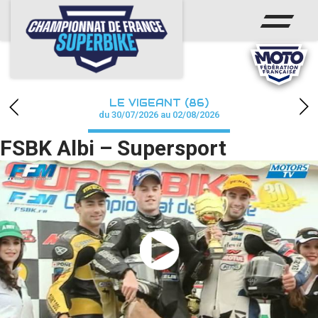
ACCUEIL
CHAMPIONNAT
ACTUS
LE VIGEANT (86)
CALENDRIER
du 30/07/2026 au 02/08/2026
FSBK Albi – Supersport
RÉSULTATS
PHOTOS / WEB TV
PARTENAIRES
PRESSE
PRESSE