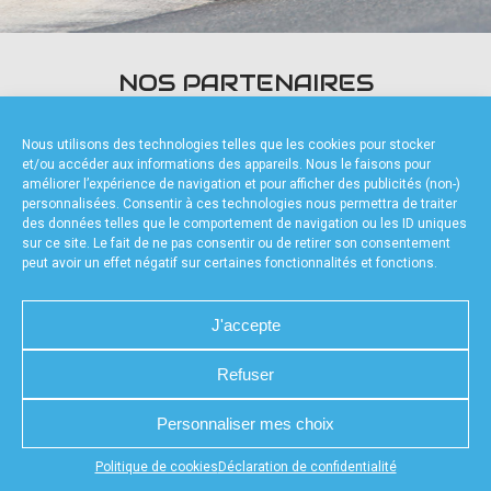
accéder à la billetterie
NOS PARTENAIRES
Nous utilisons des technologies telles que les cookies pour stocker
et/ou accéder aux informations des appareils. Nous le faisons pour
améliorer l’expérience de navigation et pour afficher des publicités (non-)
personnalisées. Consentir à ces technologies nous permettra de traiter
des données telles que le comportement de navigation ou les ID uniques
FOURNISSEURS TECHNIQUES
sur ce site. Le fait de ne pas consentir ou de retirer son consentement
peut avoir un effet négatif sur certaines fonctionnalités et fonctions.
J'accepte
Refuser
CHARTE DE CONFIDENTIALITÉ
NOUS CONTACTER
MENTIONS LÉGALES
RÉALISÉ PAR L’AGENCE WEB A3WEB
POLITIQUE DE COOKIES (UE)
DÉCLARATION DE CONFIDENTIALITÉ (UE)
Personnaliser mes choix
Appuyez sur le bouton partager en bas de votre
Politique de cookies
Déclaration de confidentialité
navigateur, puis sur "Sur l'écran d'accueil" pour obtenir le