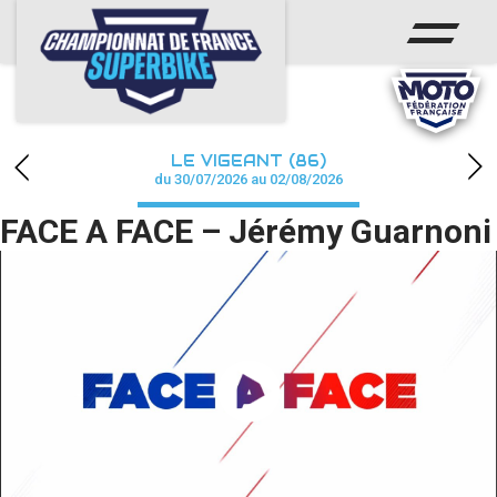
ACCUEIL
CHAMPIONNAT
ACTUS
LE VIGEANT (86)
CALENDRIER
du 30/07/2026 au 02/08/2026
FACE A FACE – Jérémy Guarnoni
RÉSULTATS
PHOTOS / WEB TV
PARTENAIRES
PRESSE
PRESSE