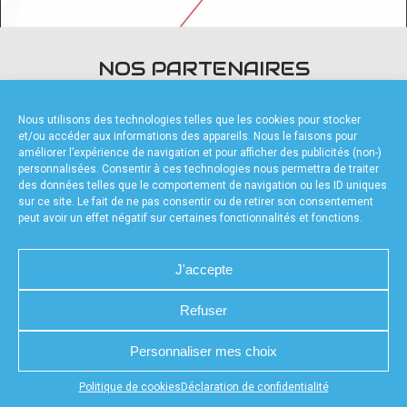
accéder à la billetterie
NOS PARTENAIRES
Nous utilisons des technologies telles que les cookies pour stocker
et/ou accéder aux informations des appareils. Nous le faisons pour
améliorer l’expérience de navigation et pour afficher des publicités (non-)
personnalisées. Consentir à ces technologies nous permettra de traiter
des données telles que le comportement de navigation ou les ID uniques
FOURNISSEURS TECHNIQUES
sur ce site. Le fait de ne pas consentir ou de retirer son consentement
peut avoir un effet négatif sur certaines fonctionnalités et fonctions.
J'accepte
Refuser
CHARTE DE CONFIDENTIALITÉ
NOUS CONTACTER
MENTIONS LÉGALES
RÉALISÉ PAR L’AGENCE WEB A3WEB
POLITIQUE DE COOKIES (UE)
DÉCLARATION DE CONFIDENTIALITÉ (UE)
Personnaliser mes choix
Appuyez sur le bouton partager en bas de votre
Politique de cookies
Déclaration de confidentialité
navigateur, puis sur "Sur l'écran d'accueil" pour obtenir le