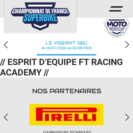
ACCUEIL
CHAMPIONNAT
ACTUS
LE VIGEANT (86)
CALENDRIER
du 30/07/2026 au 02/08/2026
// ESPRIT D’EQUIPE FT RACING
RÉSULTATS
ACADEMY //
PHOTOS / WEB TV
PARTENAIRES
NOS PARTENAIRES
PRESSE
PRESSE
FOURNISSEURS TECHNIQUES