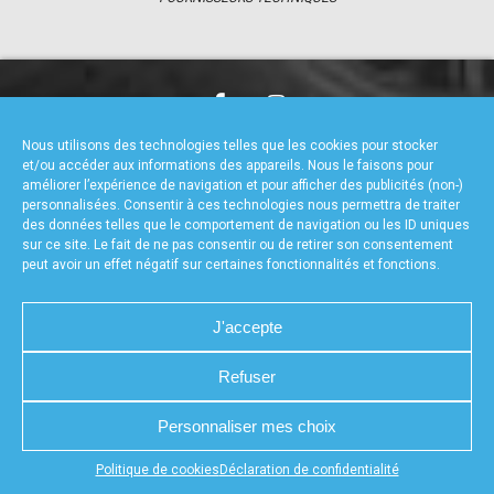
accéder à la billetterie
CHARTE DE CONFIDENTIALITÉ
NOUS CONTACTER
Nous utilisons des technologies telles que les cookies pour stocker
MENTIONS LÉGALES
RÉALISÉ PAR L’AGENCE WEB A3WEB
et/ou accéder aux informations des appareils. Nous le faisons pour
POLITIQUE DE COOKIES (UE)
DÉCLARATION DE CONFIDENTIALITÉ (UE)
améliorer l’expérience de navigation et pour afficher des publicités (non-)
personnalisées. Consentir à ces technologies nous permettra de traiter
des données telles que le comportement de navigation ou les ID uniques
sur ce site. Le fait de ne pas consentir ou de retirer son consentement
peut avoir un effet négatif sur certaines fonctionnalités et fonctions.
J'accepte
Refuser
Personnaliser mes choix
Appuyez sur le bouton partager en bas de votre
Politique de cookies
Déclaration de confidentialité
navigateur, puis sur "Sur l'écran d'accueil" pour obtenir le