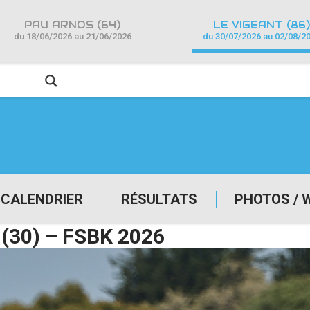
PAU ARNOS (64)
LE VIGEANT (86)
du 18/06/2026 au 21/06/2026
du 30/07/2026 au 02/08/2
CALENDRIER
RÉSULTATS
PHOTOS / 
 (30) – FSBK 2026