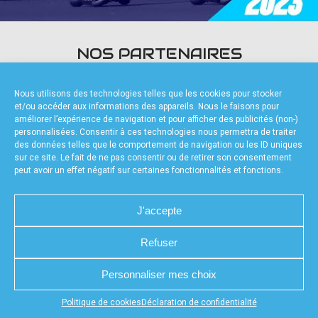
accéder à la billetterie
NOS PARTENAIRES
Nous utilisons des technologies telles que les cookies pour stocker
et/ou accéder aux informations des appareils. Nous le faisons pour
améliorer l’expérience de navigation et pour afficher des publicités (non-)
personnalisées. Consentir à ces technologies nous permettra de traiter
des données telles que le comportement de navigation ou les ID uniques
FOURNISSEURS TECHNIQUES
sur ce site. Le fait de ne pas consentir ou de retirer son consentement
peut avoir un effet négatif sur certaines fonctionnalités et fonctions.
J'accepte
Refuser
CHARTE DE CONFIDENTIALITÉ
NOUS CONTACTER
MENTIONS LÉGALES
RÉALISÉ PAR L’AGENCE WEB A3WEB
POLITIQUE DE COOKIES (UE)
DÉCLARATION DE CONFIDENTIALITÉ (UE)
Personnaliser mes choix
Appuyez sur le bouton partager en bas de votre
Politique de cookies
Déclaration de confidentialité
navigateur, puis sur "Sur l'écran d'accueil" pour obtenir le