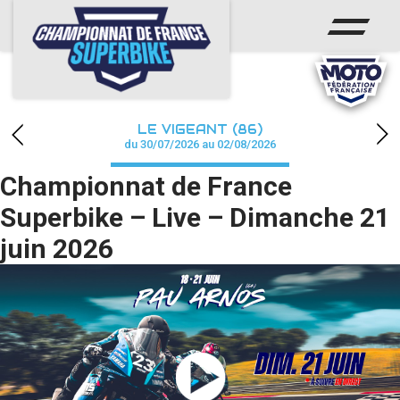
ACCUEIL
CHAMPIONNAT
ACTUS
LE VIGEANT (86)
CALENDRIER
du 30/07/2026 au 02/08/2026
Championnat de France
RÉSULTATS
Superbike – Live – Dimanche 21
PHOTOS / WEB TV
juin 2026
PARTENAIRES
PRESSE
PRESSE