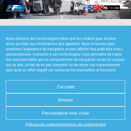
accéder à la billetterie
NOS PARTENAIRES
Nous utilisons des technologies telles que les cookies pour stocker
et/ou accéder aux informations des appareils. Nous le faisons pour
améliorer l’expérience de navigation et pour afficher des publicités (non-)
personnalisées. Consentir à ces technologies nous permettra de traiter
des données telles que le comportement de navigation ou les ID uniques
sur ce site. Le fait de ne pas consentir ou de retirer son consentement
peut avoir un effet négatif sur certaines fonctionnalités et fonctions.
FOURNISSEURS TECHNIQUES
J'accepte
Refuser
CHARTE DE CONFIDENTIALITÉ
NOUS CONTACTER
Personnaliser mes choix
MENTIONS LÉGALES
RÉALISÉ PAR L’AGENCE WEB A3WEB
POLITIQUE DE COOKIES (UE)
DÉCLARATION DE CONFIDENTIALITÉ (UE)
Appuyez sur le bouton partager en bas de votre
Politique de cookies
Déclaration de confidentialité
navigateur, puis sur "Sur l'écran d'accueil" pour obtenir le