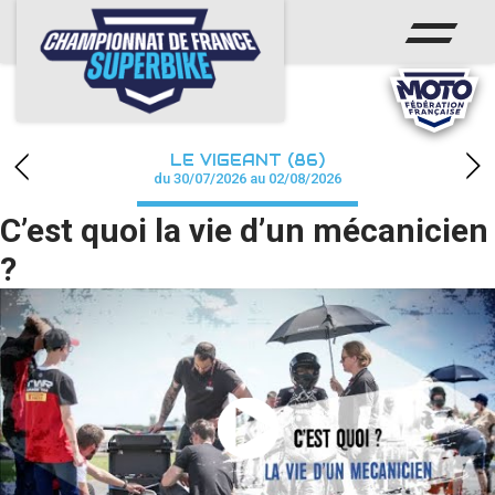
ACCUEIL
CHAMPIONNAT
ACTUS
LE VIGEANT (86)
CALENDRIER
du 30/07/2026 au 02/08/2026
C’est quoi la vie d’un mécanicien
RÉSULTATS
?
PHOTOS / WEB TV
PARTENAIRES
PRESSE
PRESSE