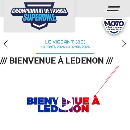
ACCUEIL
CHAMPIONNAT
ACTUS
LE VIGEANT (86)
CALENDRIER
du 30/07/2026 au 02/08/2026
/// BIENVENUE À LEDENON ///
RÉSULTATS
PHOTOS / WEB TV
PARTENAIRES
PRESSE
PRESSE