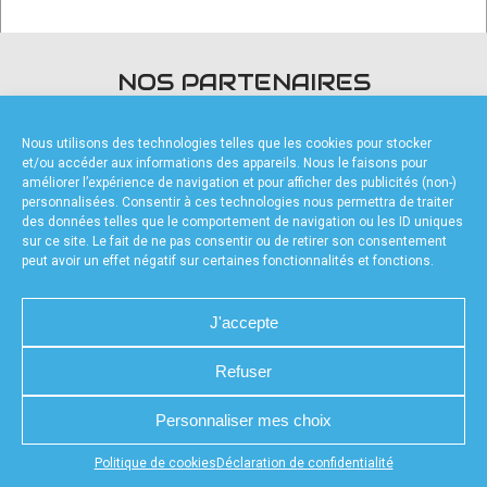
accéder à la billetterie
NOS PARTENAIRES
Nous utilisons des technologies telles que les cookies pour stocker
et/ou accéder aux informations des appareils. Nous le faisons pour
améliorer l’expérience de navigation et pour afficher des publicités (non-)
personnalisées. Consentir à ces technologies nous permettra de traiter
des données telles que le comportement de navigation ou les ID uniques
FOURNISSEURS TECHNIQUES
sur ce site. Le fait de ne pas consentir ou de retirer son consentement
peut avoir un effet négatif sur certaines fonctionnalités et fonctions.
J'accepte
Refuser
CHARTE DE CONFIDENTIALITÉ
NOUS CONTACTER
MENTIONS LÉGALES
RÉALISÉ PAR L’AGENCE WEB A3WEB
POLITIQUE DE COOKIES (UE)
DÉCLARATION DE CONFIDENTIALITÉ (UE)
Personnaliser mes choix
Appuyez sur le bouton partager en bas de votre
Politique de cookies
Déclaration de confidentialité
navigateur, puis sur "Sur l'écran d'accueil" pour obtenir le