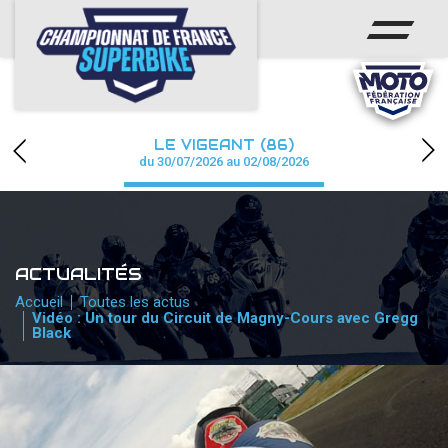
ACCUEIL
CHAMPIONNAT
ACTUS
LE VIGEANT (86)
CALENDRIER
du 30/07/2026 au 02/08/2026
RÉSULTATS
PHOTOS / WEB TV
ACTUALITÉS
PARTENAIRES
Accueil
Toutes les actus
Vidéo : Un tour du Circuit de Magny-Cours avec Gregg
Black
PRESSE
PRESSE