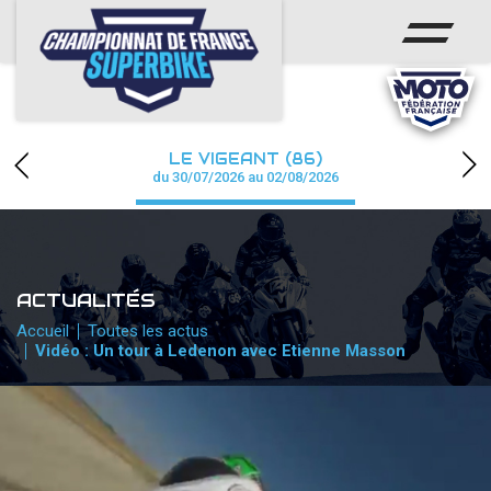
ACCUEIL
CHAMPIONNAT
ACTUS
LE VIGEANT (86)
CALENDRIER
du 30/07/2026 au 02/08/2026
RÉSULTATS
PHOTOS / WEB TV
ACTUALITÉS
PARTENAIRES
Accueil
Toutes les actus
Vidéo : Un tour à Ledenon avec Etienne Masson
PRESSE
PRESSE