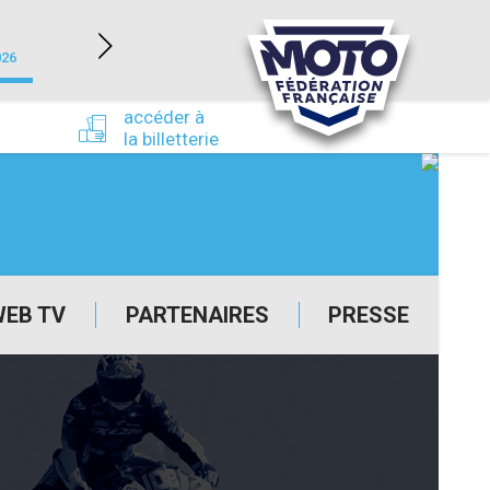
NEVERS MAGNY-COURS (58)
026
du 24/09/2026 au 27/09/2026
accéder à
la billetterie
WEB TV
PARTENAIRES
PRESSE