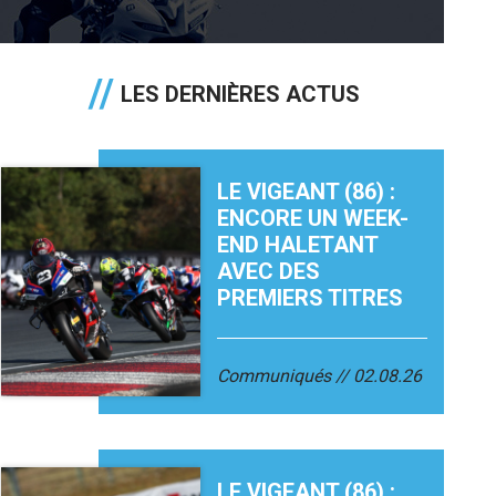
LES DERNIÈRES ACTUS
LE VIGEANT (86) :
ENCORE UN WEEK-
END HALETANT
AVEC DES
PREMIERS TITRES
Communiqués
02.08.26
LE VIGEANT (86) :