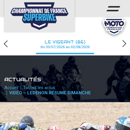
ACCUEIL
CHAMPIONNAT
ACTUS
LE VIGEANT (86)
CALENDRIER
du 30/07/2026 au 02/08/2026
RÉSULTATS
PHOTOS / WEB TV
ACTUALITÉS
PARTENAIRES
Accueil
Toutes les actus
VIDÉO – LEDENON RÉSUMÉ DIMANCHE
PRESSE
PRESSE