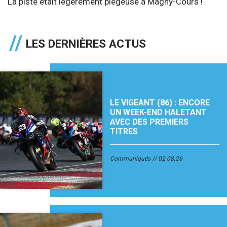
La piste était légèrement piégeuse à Magny-Cours !
LES DERNIÈRES ACTUS
LE VIGEANT (86) : ENCORE
UN WEEK-END HALETANT
AVEC DES PREMIERS
TITRES
Communiqués
02.08.26