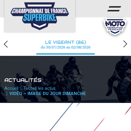
ACCUEIL
CHAMPIONNAT
ACTUS
LE VIGEANT (86)
CALENDRIER
du 30/07/2026 au 02/08/2026
RÉSULTATS
PHOTOS / WEB TV
ACTUALITÉS
PARTENAIRES
Accueil
Toutes les actus
VIDÉO – IMAGE DU JOUR DIMANCHE
PRESSE
PRESSE