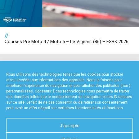
//
Courses Pré Moto 4 / Moto 5 – Le Vigeant (86) – FSBK 2026
NOS PARTENAIRES
Nous utilisons des technologies telles que les cookies pour stocker
et/ou accéder aux informations des appareils. Nous le faisons pour
améliorer l’expérience de navigation et pour afficher des publicités (non-)
personnalisées. Consentir à ces technologies nous permettra de traiter
des données telles que le comportement de navigation ou les ID uniques
sur ce site. Le fait de ne pas consentir ou de retirer son consentement
peut avoir un effet négatif sur certaines fonctionnalités et fonctions.
FOURNISSEURS TECHNIQUES
J'accepte